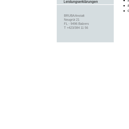
Leistungserklärungen
BRUBA Anstalt
Neugrüt 21
FL - 9496 Balzers
T +423/384 11 56