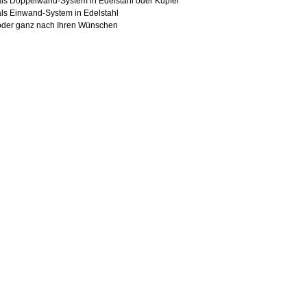
als Doppelwand-System in Edelstahl oder Kupfer
als Einwand-System in Edelstahl
oder ganz nach Ihren Wünschen